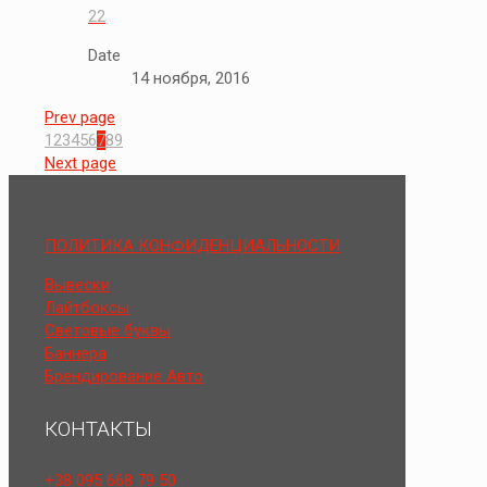
22
Date
14 ноября, 2016
Prev page
1
2
3
4
5
6
7
8
9
Next page
ПОЛИТИКА КОНФИДЕНЦИАЛЬНОСТИ
Вывески
Лайтбоксы
Световые буквы
Баннера
Брендирование Авто
КОНТАКТЫ
+38 095 668 79 50