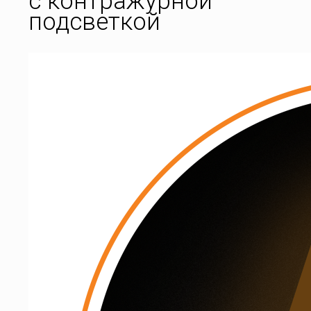
с контражурной
подсветкой