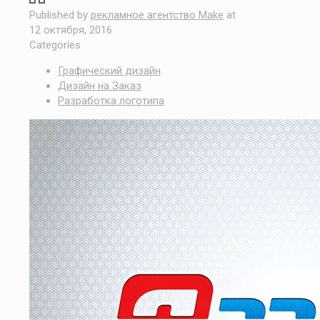
Published by
рекламное агентство Make
at
12 октября, 2016
Categories
Графический дизайн
Дизайн на Заказ
Разработка логотипа